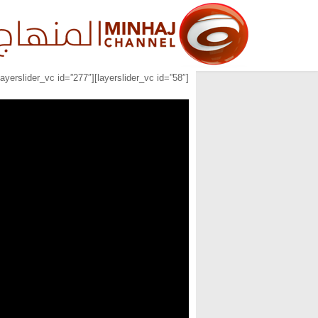
[layerslider_vc id=”58″][layerslider_vc id=”277″][layerslider_vc id=”278″]