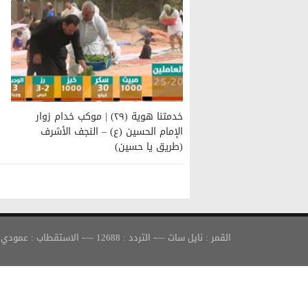
خدمتنا هوية (٢٩) | موكب خدام زوار
الإمام الحسين (ع) – النجف الأشرف
(طريق يا حسين)
القمر : نايل سات —- التردد : 12688 —- الاستقطاب : عمودي —- معدل الترميز : 30000