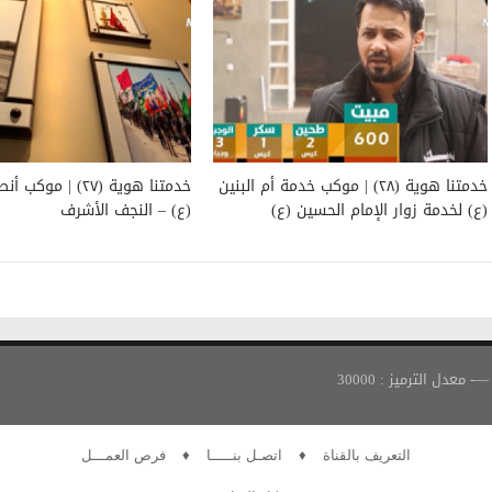
خدمتنا هوية (٢٨) | موكب خدمة أم البنين
خدمتنا هوية (٢٧) | موك
(ع) لخدمة زوار الإمام الحسين (ع)
(ع) – النجف الأشرف
التعريف بالقناة
♦
اتصـل بنـــــا
♦
فرص العمـــل