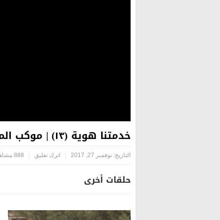
خدمتنا هوية (١٣) | موكب المرتضى (ع) لخدمة زوار الحسين (ع) – النجف الأشرف
التاريخ:
نوفمبر 27, 2017
اترك تعليق
888 مشاهدة
حلقات أخرى