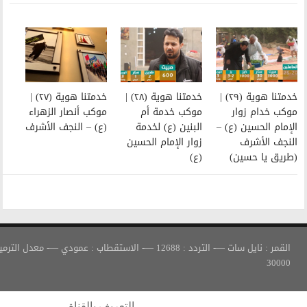
خدمتنا هوية (٢٨) |
خدمتنا هوية (٢٧) |
موكب خدمة أم
موكب أنصار الزهراء
البنين (ع) لخدمة
(ع) – النجف الأشرف
زوار الإمام الحسين
(ع)
القمر : نايل سات —- التردد : 12688 —- الاستقطاب : عمودي —- معدل الترميز :
التعريف بالقناة