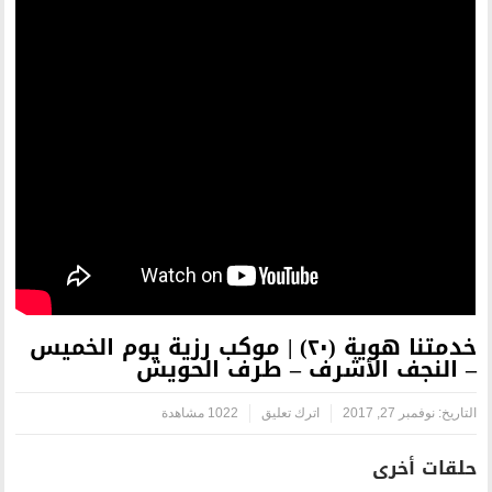
خدمتنا هوية (٢٠) | موكب رزية يوم الخميس
رف – طرف الحويش
اترك تعليق
1022 مشاهدة