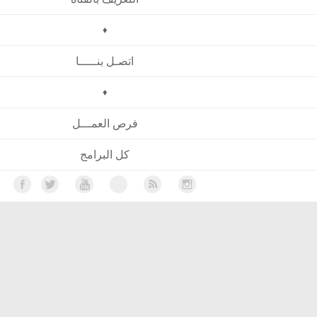
♦
اتصـل بنـــــا
♦
فرص العمـــل
كل البرامج