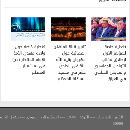
تقرير قناة المنهاج
تغطية خاصة حول
الفضائية حول
ولادة مهدي الأمة
مهرجان بقية الله
الإمام المنتظر (عج)
الثقافي الحادي
في ١٥ شعبان
عشر في مسجد
المعظم
السهلة المعظم
القمر : نايل سات —- التردد : 12688 —- الاستقطاب : عمودي —- معدل الترميز :