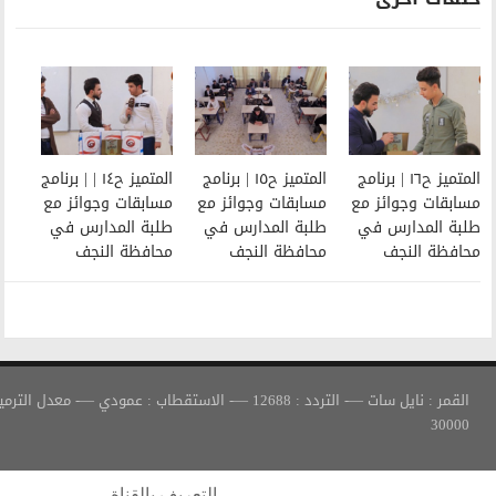
المتميز ح١٥ | برنامج
المتميز ح١٤ | | برنامج
مسابقات وجوائز مع
مسابقات وجوائز مع
طلبة المدارس في
طلبة المدارس في
محافظة النجف
محافظة النجف
القمر : نايل سات —- التردد : 12688 —- الاستقطاب : عمودي —- معدل الترميز :
التعريف بالقناة