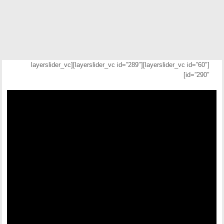
[layerslider_vc id=”60″][layerslider_vc id=”289″][layerslider_vc