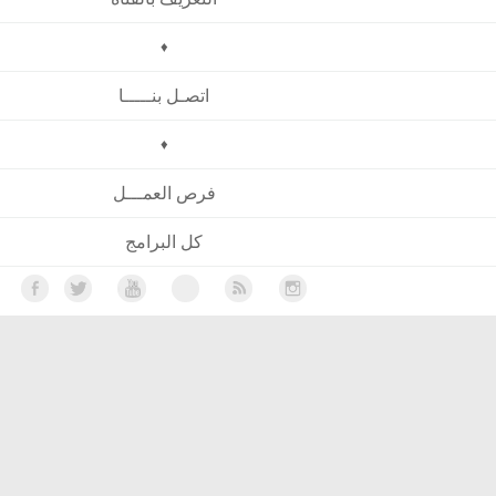
♦
اتصـل بنـــــا
♦
فرص العمـــل
كل البرامج