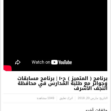
برنامج ( المتميز ) ح١٠ | برنامج مسابقات
ة المدارس في محافظة
اترك تعليق
1049 مشاهدة