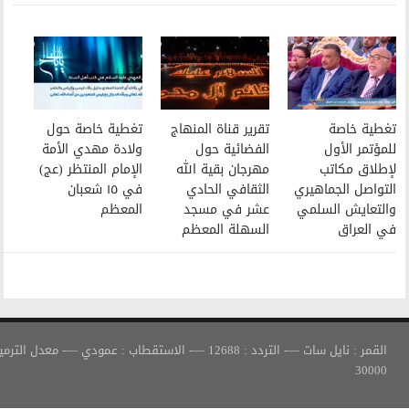
تقرير قناة المنهاج
تغطية خاصة حول
الفضائية حول
ولادة مهدي الأمة
مهرجان بقية الله
الإمام المنتظر (عج)
الثقافي الحادي
في ١٥ شعبان
عشر في مسجد
المعظم
السهلة المعظم
القمر : نايل سات —- التردد : 12688 —- الاستقطاب : عمودي —- معدل الترميز :