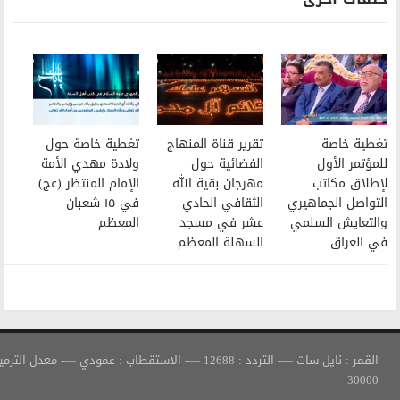
تقرير قناة المنهاج
تغطية خاصة حول
الفضائية حول
ولادة مهدي الأمة
مهرجان بقية الله
الإمام المنتظر (عج)
الثقافي الحادي
في ١٥ شعبان
عشر في مسجد
المعظم
السهلة المعظم
القمر : نايل سات —- التردد : 12688 —- الاستقطاب : عمودي —- معدل الترميز :