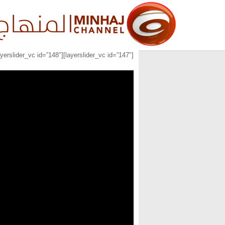
[layerslider_vc id=”147″][layerslider_vc id=”148″][layerslider_vc id=”149″]