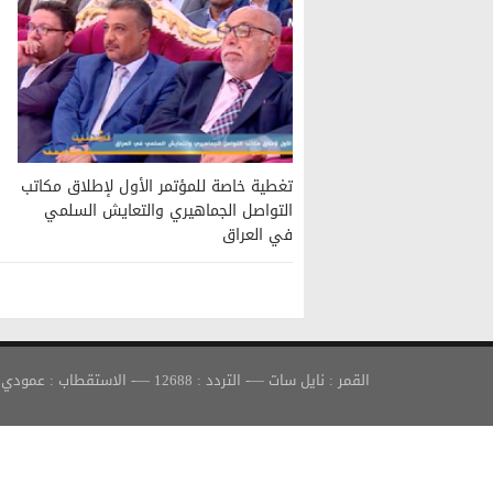
تغطية خاصة للمؤتمر الأول لإطلاق مكاتب
التواصل الجماهيري والتعايش السلمي
في العراق
القمر : نايل سات —- التردد : 12688 —- الاستقطاب : عمودي —- معدل الترميز : 30000