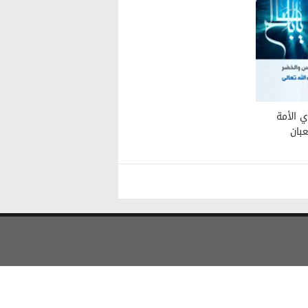
 الأمة
ر (عج) في ١٥ شعبان