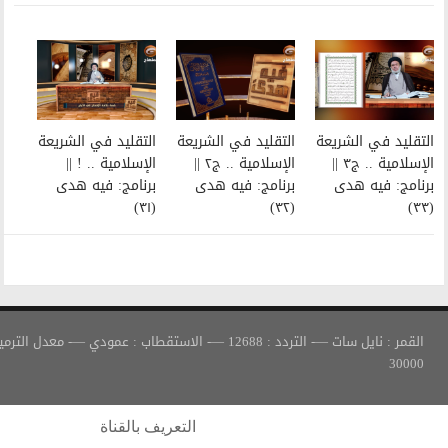
التقليد في الشريعة
التقليد في الشريعة
الإسلامية .. ج٢ ||
الإسلامية .. ! ||
برنامج: فيه هدى
برنامج: فيه هدى
(٣١)
(٣٢)
القمر : نايل سات —- التردد : 12688 —- الاستقطاب : عمودي —- معدل الترميز :
التعريف بالقناة