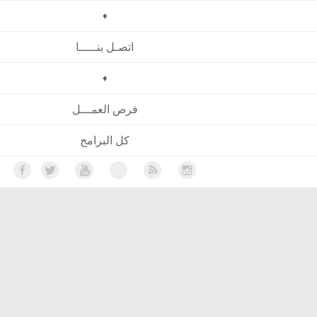
♦
اتصـل بنـــــا
♦
فرص العمـــل
كل البرامج