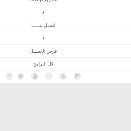
♦
اتصـل بنـــــا
♦
فرص العمـــل
كل البرامج