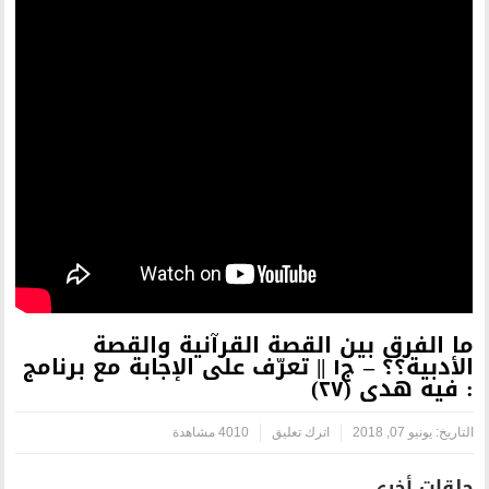
لقصة القرآنية والقصة
أدبية؟؟ – ج١ || تعرّف على الإجابة مع برنامج
رك تعليق
4010 مشاهدة