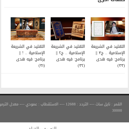
التقليد في الشريعة
التقليد في الشريعة
الإسلامية .. ج٢ ||
الإسلامية .. ! ||
برنامج: فيه هدى
برنامج: فيه هدى
(٣١)
(٣٢)
القمر : نايل سات —- التردد : 12688 —- الاستقطاب : عمودي —- معدل الترميز :
التعريف بالقناة