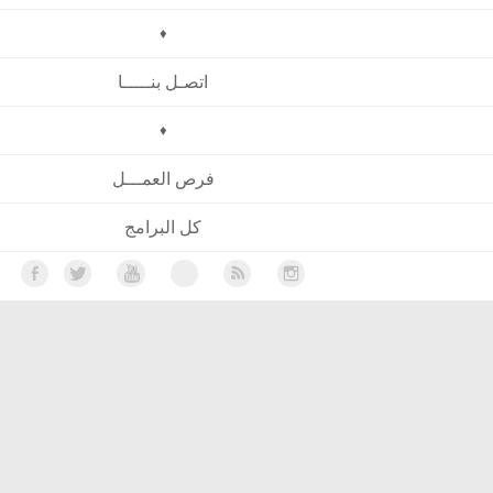
♦
اتصـل بنـــــا
♦
فرص العمـــل
كل البرامج