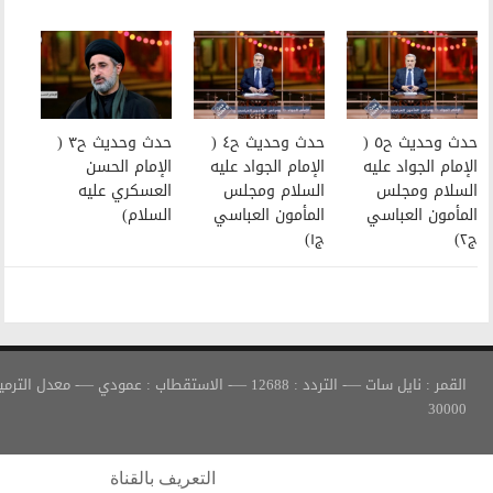
حدث وحديث ح٤ (
حدث وحديث ح٣ (
الإمام الجواد عليه
الإمام الحسن
السلام ومجلس
العسكري عليه
المأمون العباسي
السلام)
ج١)
القمر : نايل سات —- التردد : 12688 —- الاستقطاب : عمودي —- معدل الترميز :
التعريف بالقناة