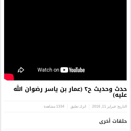
حدث وحديث ح٢ (عمار بن ياسر رضوان الله
اترك تعليق
1334 مشاهدة