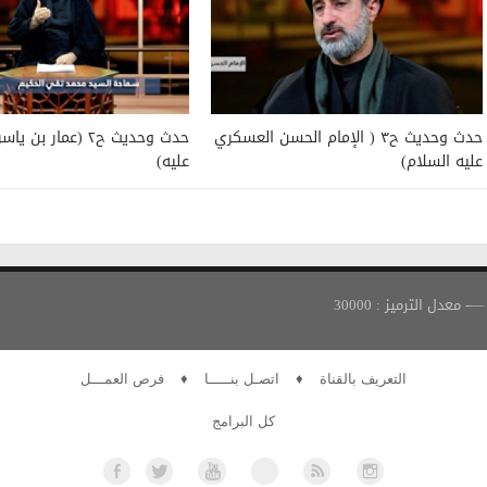
حدث وحديث ح٣ ( الإمام الحسن العسكري
حدث وحديث ح٢ (عمار ب
عليه السلام)
عليه)
التعريف بالقناة
♦
اتصـل بنـــــا
♦
فرص العمـــل
كل البرامج