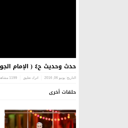
حدث وحديث ح٤ ( الإمام الجواد عليه السلام ومجلس المأمون العباسي ج١)
التاريخ:
يونيو 06, 2016
اترك تعليق
1199 مشاهدة
حلقات أخرى