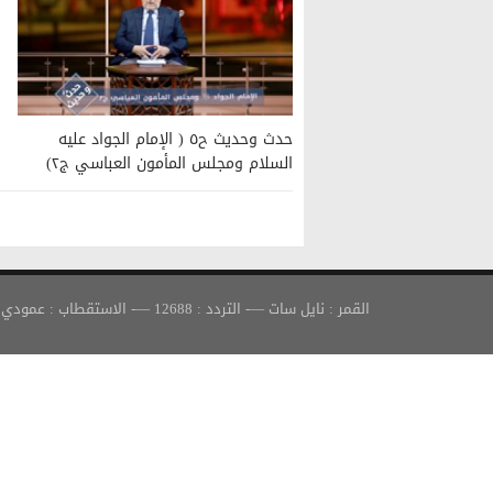
حدث وحديث ح٥ ( الإمام الجواد عليه
السلام ومجلس المأمون العباسي ج٢)
القمر : نايل سات —- التردد : 12688 —- الاستقطاب : عمودي —- معدل الترميز : 30000