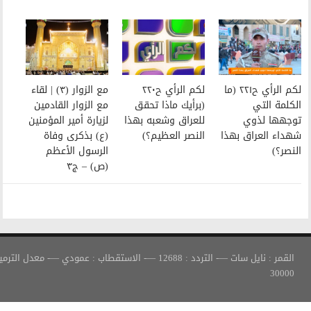
لكم الرأي ح٢٢٠
مع الزوار (٣) | لقاء
(برأيك ماذا تحقق
مع الزوار القادمين
للعراق وشعبه بهذا
لزيارة أمير المؤمنين
النصر العظيم؟)
(ع) بذكرى وفاة
الرسول الأعظم
(ص) – ج٣
القمر : نايل سات —- التردد : 12688 —- الاستقطاب : عمودي —- معدل الترميز :