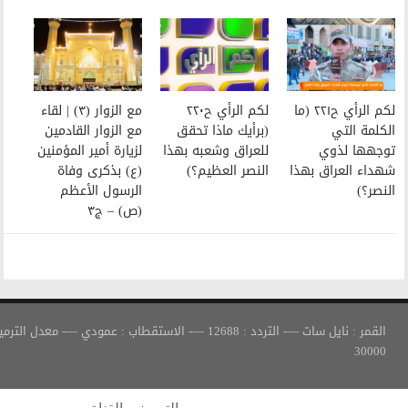
لكم الرأي ح٢٢٠
مع الزوار (٣) | لقاء
(برأيك ماذا تحقق
مع الزوار القادمين
للعراق وشعبه بهذا
لزيارة أمير المؤمنين
النصر العظيم؟)
(ع) بذكرى وفاة
الرسول الأعظم
(ص) – ج٣
القمر : نايل سات —- التردد : 12688 —- الاستقطاب : عمودي —- معدل الترميز :