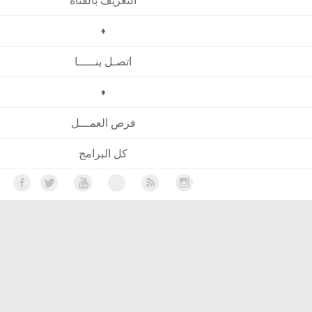
التعريف بالقناة
♦
اتصـل بنـــــا
♦
فرص العمـــل
كل البرامج