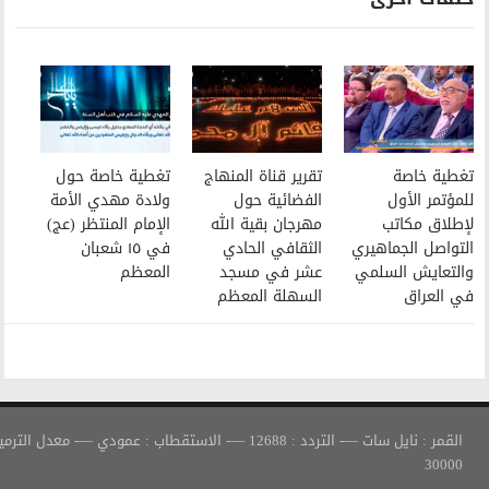
تقرير قناة المنهاج
تغطية خاصة حول
الفضائية حول
ولادة مهدي الأمة
مهرجان بقية الله
الإمام المنتظر (عج)
الثقافي الحادي
في ١٥ شعبان
عشر في مسجد
المعظم
السهلة المعظم
القمر : نايل سات —- التردد : 12688 —- الاستقطاب : عمودي —- معدل الترميز :