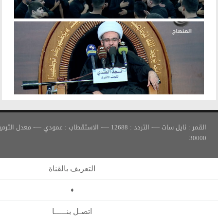
القمر : نايل سات —- التردد : 12688 —- الاستقطاب : عمودي —- معدل الترميز :
التعريف بالقناة
♦
اتصـل بنـــــا