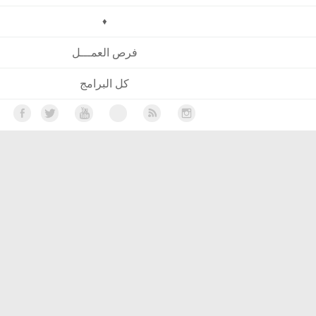
♦
فرص العمـــل
كل البرامج