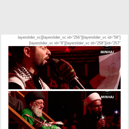
[layerslider_vc id=”58″][layerslider_vc id=”256″][layerslider_vc